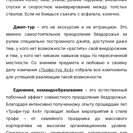
спуски и скоростное маневрирование между толстых
стволов. Если не боишься съехать с асфальта, конечно.
Джип-тур
– это не экскурсия и не аттракцион. Это
именно самостоятельное преодоление бездорожья за
рулем специально построенного джипа, доступное даже
тем, у кого нет возможности «растить» свой внедорожник
и тем, у кого нет никаких навыков езды по пересеченной
местности. Со знанием предмета и любовью к своему
делу компания
«Трофи-тур 4х4»
собрала все компоненты
для успешной реализации такой возможности.
Единение, командообразование
– это естественный
побочный эффект совместного преодоления бездорожья.
Благодаря интенсивно полученному опыту прошедших лет
«Трофи-тур 4х4» проводит любые мероприятия в стиле
трофи – от семейного праздника до массового
корпоратива на высоком организационном уровне.
Сюжетные квесты, ориентирования, соревнования для