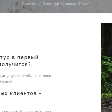
Главная
Джип тур "Стандарт Плюс"
 тур в первый
получится?
одит друзей, чтобы они тоже
 Нужно!
ых клиентов –
 стандарт: 6 часов за рулем