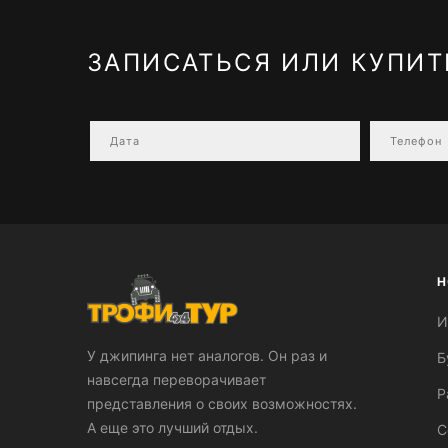
ЗАПИСАТЬСЯ ИЛИ КУПИТ
Н
И
У джипинга нет аналогов. Он раз и
Б
навсегда переворачивает
Р
представления о своих возможностях.
А еще это лучший отдых.
С