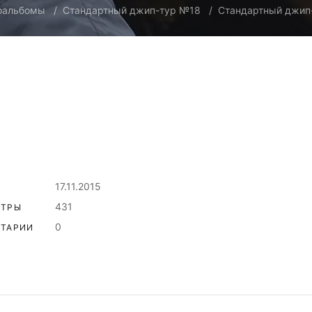
оальбомы
Стандартный джип-тур №18
Стандартный джип-
17.11.2015
431
ОТРЫ
0
ТАРИИ