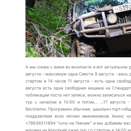
А мы снова с вами во вконтакте и вот актуальное 
августа - максимум одна Сиеста 9 августа - весь 
стартом в 14 часов 11 августа - есть одна свобо
августа есть одна свободная машина на Стандарт 
публикации поста нет записи, можно записаться на
тур с началом в 10:00 и потом... ...17 август
бесплатно. Программа обычная, шашлык+торт+общ
поздравляем всех летних именинников. Анонс чу
+79636511894 "хочу на Пикник" и мы добавим вас в
машина на Короткий джип тур со стартом в 14:00 и