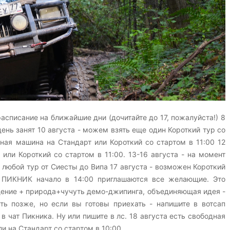
расписание на ближайшие дни (дочитайте до 17, пожалуйста!) 8
день занят 10 августа - можем взять еще один Короткий тур со
дная машина на Стандарт или Короткий со стартом в 11:00 12
или Короткий со стартом в 11:00. 13-16 августа - на момент
 любой тур от Сиесты до Випа 17 августа - возможен Короткий
а - ПИКНИК начало в 14:00 приглашаются все желающие. Это
ение + природа+чучуть демо-джипинга, объединяющая идея -
ть позже, но если вы готовы приехать - напишите в вотсап
 чат Пикника. Ну или пишите в лс. 18 августа есть свободная
ли на Стандарт со стартом в 10:00