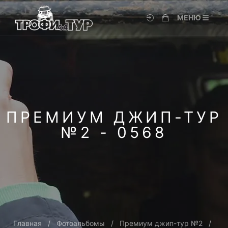
МЕНЮ
ПРЕМИУМ ДЖИП-ТУР
№2 - 0568
Главная
Фотоальбомы
Премиум джип-тур №2