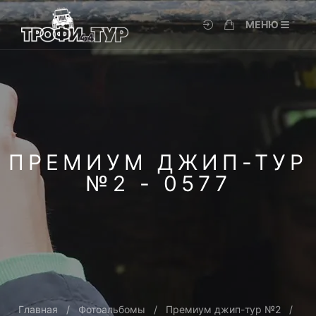
МЕНЮ
ПРЕМИУМ ДЖИП-ТУР
№2 - 0577
Главная
Фотоальбомы
Премиум джип-тур №2