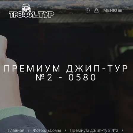
МЕНЮ
ПРЕМИУМ ДЖИП-ТУР
№2 - 0580
Главная
Фотоальбомы
Премиум джип-тур №2