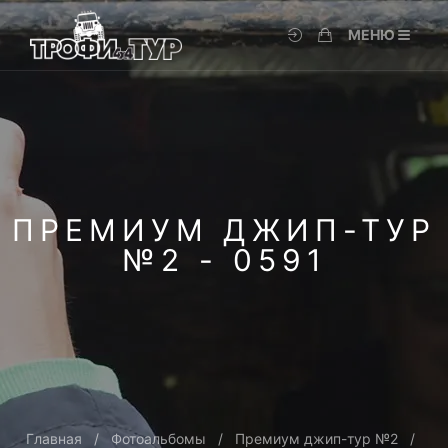
МЕНЮ
ПРЕМИУМ ДЖИП-ТУР
№2 - 0591
Главная
Фотоальбомы
Премиум джип-тур №2