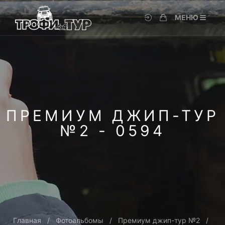
МЕНЮ
ПРЕМИУМ ДЖИП-ТУР
№2 - 0594
Главная
Фотоальбомы
Премиум джип-тур №2