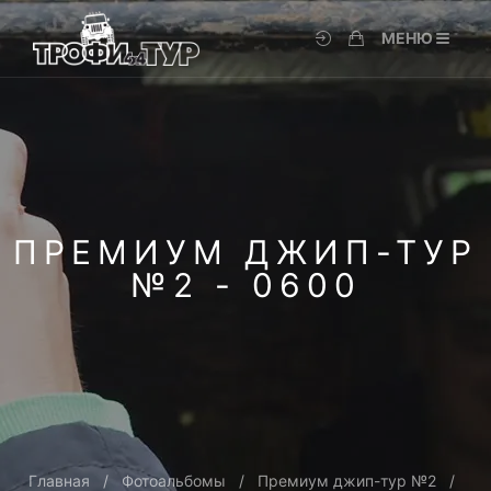
МЕНЮ
ПРЕМИУМ ДЖИП-ТУР
№2 - 0600
Главная
Фотоальбомы
Премиум джип-тур №2