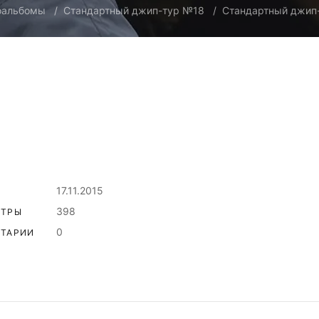
оальбомы
Стандартный джип-тур №18
Стандартный джип-
17.11.2015
398
ОТРЫ
0
ТАРИИ