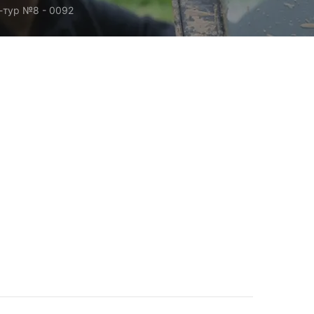
-тур №8 - 0092