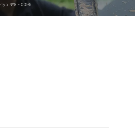
-тур №8 - 0099