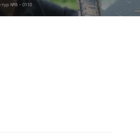
-тур №8 - 0110