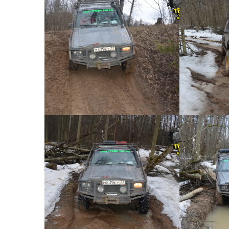
Короткий джип тур №41 -
Коротк
0030
КОРОТКИЙ ДЖИП ТУР №41
КОРОТК
Короткий джип тур №41 -
Коротк
0027