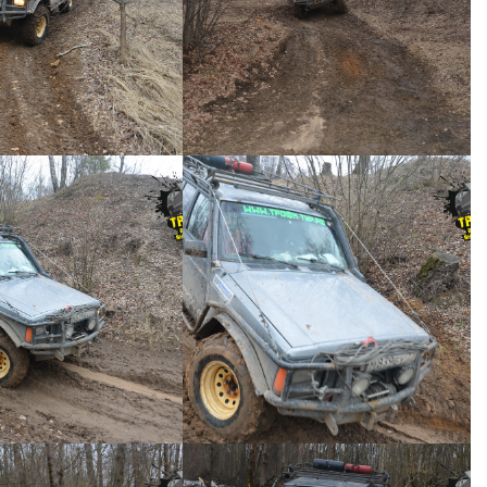
ий джип тур №41 -
Короткий джип тур №41 -
0035
0034
ИЙ ДЖИП ТУР №41
КОРОТКИЙ ДЖИП ТУР №41
ий джип тур №41 -
Короткий джип тур №41 -
0032
0031
ИЙ ДЖИП ТУР №41
КОРОТКИЙ ДЖИП ТУР №41