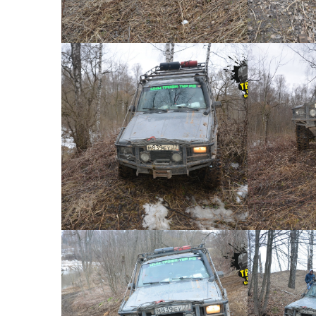
КОРОТКИЙ ДЖИП ТУР №41
КОРОТК
Короткий джип тур №41 -
Коротк
0051
КОРОТКИЙ ДЖИП ТУР №41
КОРОТК