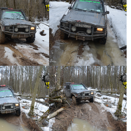
ий джип тур №41 -
Короткий джип тур №41 -
0029
0028
ИЙ ДЖИП ТУР №41
КОРОТКИЙ ДЖИП ТУР №41
ий джип тур №41 -
Короткий джип тур №41 -
0026
0025