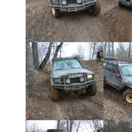
Короткий джип тур №41 -
Коротк
0036
КОРОТКИЙ ДЖИП ТУР №41
КОРОТК
Короткий джип тур №41 -
Коротк
0033
КОРОТКИЙ ДЖИП ТУР №41
КОРОТК