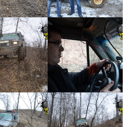
ИЙ ДЖИП ТУР №41
КОРОТКИЙ ДЖИП ТУР №41
ий джип тур №41 -
Короткий джип тур №41 -
0050
0039
ИЙ ДЖИП ТУР №41
КОРОТКИЙ ДЖИП ТУР №41