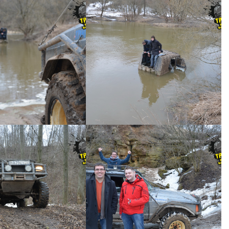
ий джип тур №41 -
Короткий джип тур №41 -
0057
0056
ИЙ ДЖИП ТУР №41
КОРОТКИЙ ДЖИП ТУР №41
ий джип тур №41 -
Короткий джип тур №41 -
0053
0052