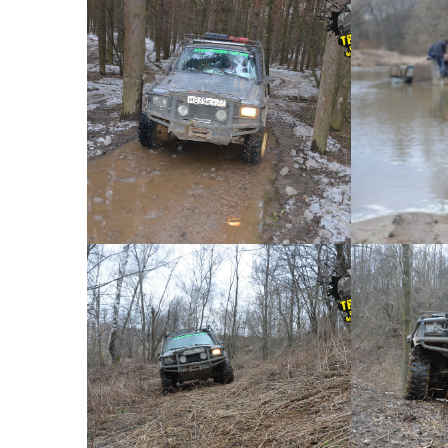
Короткий джип тур №41 -
Коротк
0058
КОРОТКИЙ ДЖИП ТУР №41
КОРОТК
Короткий джип тур №41 -
Коротк
0055