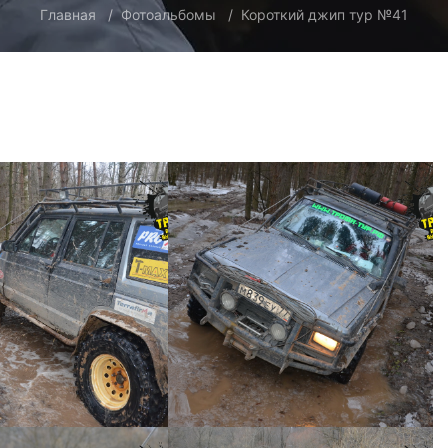
Главная
Фотоальбомы
Короткий джип тур №41
ИЙ ДЖИП ТУР №41
КОРОТКИЙ ДЖИП ТУР №41