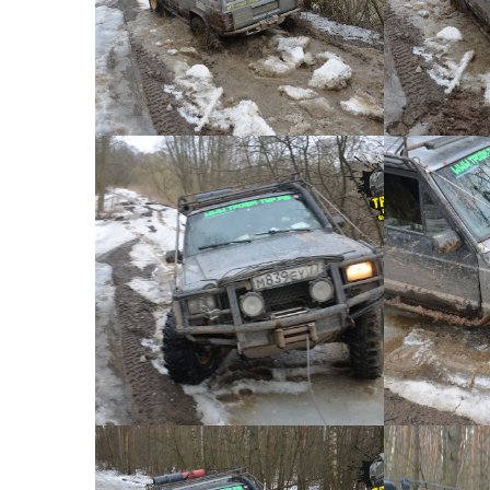
Короткий джип тур №41 -
Коротк
0021
КОРОТКИЙ ДЖИП ТУР №41
КОРОТК
Короткий джип тур №41 -
Коротк
0018
КОРОТКИЙ ДЖИП ТУР №41
КОРОТК