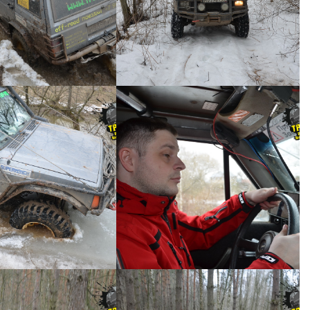
ий джип тур №41 -
Короткий джип тур №41 -
0020
0019
ИЙ ДЖИП ТУР №41
КОРОТКИЙ ДЖИП ТУР №41
ий джип тур №41 -
Короткий джип тур №41 -
0017
0016
ИЙ ДЖИП ТУР №41
КОРОТКИЙ ДЖИП ТУР №41