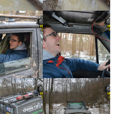
ИЙ ДЖИП ТУР №41
КОРОТКИЙ ДЖИП ТУР №41
ий джип тур №41 -
Короткий джип тур №41 -
0023
0022
ИЙ ДЖИП ТУР №41
КОРОТКИЙ ДЖИП ТУР №41