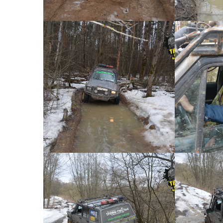
КОРОТКИЙ ДЖИП ТУР №41
КОРОТК
Короткий джип тур №41 -
Коротк
0024
КОРОТКИЙ ДЖИП ТУР №41
КОРОТК