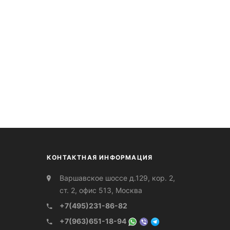
КОНТАКТНАЯ ИНФОРМАЦИЯ
Варшавское шоссе д.129, кор. 2,
ст. 2, офис 513, Москва
+7(495)231-86-82
+7(963)651-18-94