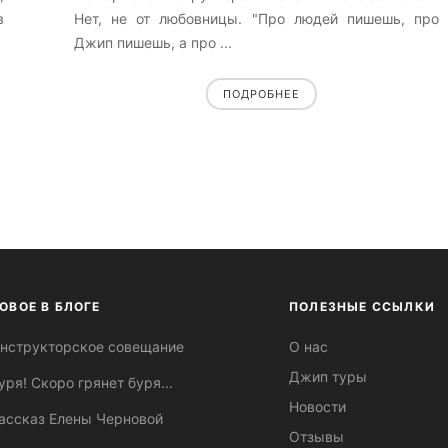
в
Нет, не от любовницы. "Про людей пишешь, про
Джип пишешь, а про ...
ПОДРОБНЕЕ
ОВОЕ В БЛОГЕ
ПОЛЕЗНЫЕ ССЫЛКИ
нструкторское совещание
О нас
Джип туры
уря! Скоро грянет буря...
Новости
ассказ Елены Черновой
Отзывы