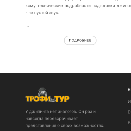
кому технические подробности подготовки джипо
- не пустой звук.
...
ПОДРОБНЕЕ
Н
И
У джипинга нет аналогов. Он раз и
Б
навсегда переворачивает
Р
представления о своих возможностях.